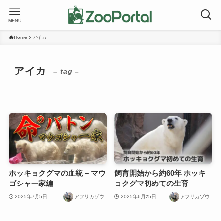
MENU
Home
アイカ
アイカ
– tag –
ホッキョクグマの血統 – マウ
飼育開始から約60年 ホッキ
ゴシャ一家編
ョクグマ初めての生育
2025年7月5日
アフリカゾウ
2025年6月25日
アフリカゾウ