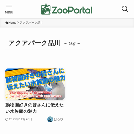
MENU
Home
アクアパーク品川
アクアパーク品川
– tag –
動物園好きの皆さんに伝えた
い水族館の魅力
2025年12月28日
はるや