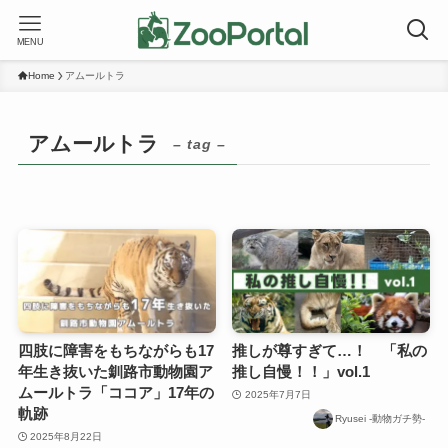
MENU
Home
アムールトラ
アムールトラ
– tag –
四肢に障害をもちながらも17
推しが尊すぎて…！ 「私の
年生き抜いた釧路市動物園ア
推し自慢！！」vol.1
ムールトラ「ココア」17年の
2025年7月7日
軌跡
Ryusei -動物ガチ勢-
2025年8月22日