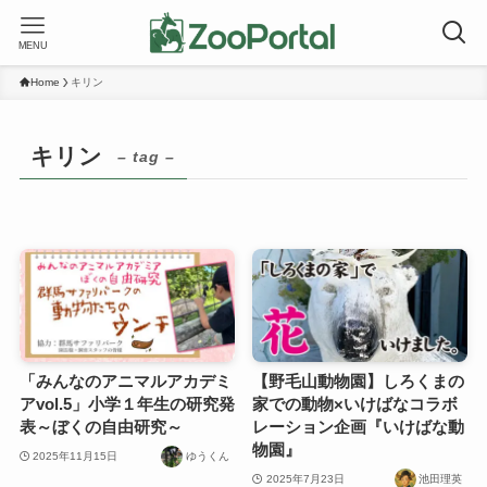
MENU
Home
キリン
キリン
– tag –
「みんなのアニマルアカデミ
【野毛山動物園】しろくまの
アvol.5」小学１年生の研究発
家での動物×いけばなコラボ
表～ぼくの自由研究～
レーション企画『いけばな動
物園』
2025年11月15日
ゆうくん
2025年7月23日
池田理英