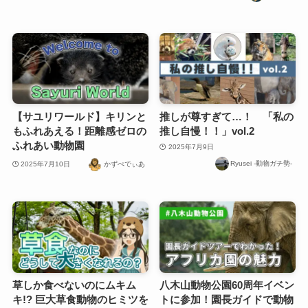
【サユリワールド】キリンと
推しが尊すぎて…！ 「私の
もふれあえる！距離感ゼロの
推し自慢！！」vol.2
ふれあい動物園
2025年7月9日
Ryusei -動物ガチ勢-
2025年7月10日
かずぺでぃあ
草しか食べないのにムキム
八木山動物公園60周年イベン
キ!? 巨大草食動物のヒミツを
トに参加！園長ガイドで動物