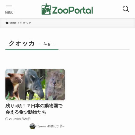
MENU
Home
クオッカ
クオッカ
– tag –
残り○頭！？日本の動物園で
会える希少動物たち
2025年5月28日
Ryusei -動物ガチ勢-