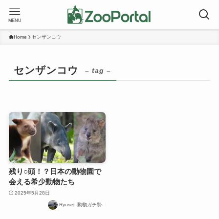
MENU
Home
センザンコウ
センザンコウ
– tag –
残り○頭！？日本の動物園で
会える希少動物たち
2025年5月28日
Ryusei -動物ガチ勢-