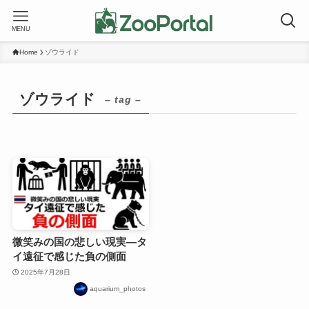
MENU
Home
ゾウライド
ゾウライド
– tag –
微笑みの国の悲しい現実―タ
イ遠征で感じた負の側面
2025年7月28日
aquarium_photos