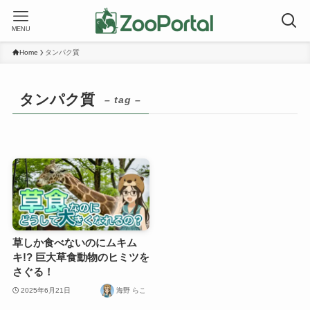
MENU
Home
タンパク質
タンパク質
– tag –
草しか食べないのにムキム
キ!? 巨大草食動物のヒミツを
さぐる！
2025年6月21日
海野 らこ