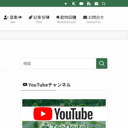
募集中
記事投稿
動物図鑑
お問合せ
Join
Post
Mammals List
Contact Us
YouTubeチャンネル