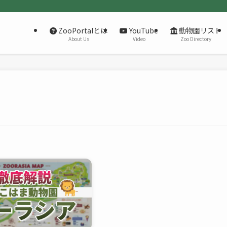
ZooPortalとは
YouTube
動物園リスト
About Us
Video
Zoo Directory