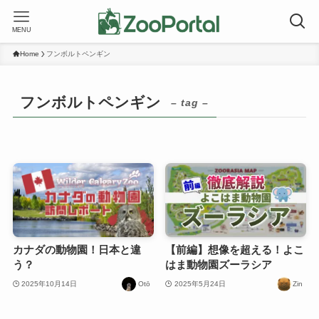
MENU
Home
フンボルトペンギン
フンボルトペンギン
– tag –
カナダの動物園！日本と違
【前編】想像を超える！よこ
う？
はま動物園ズーラシア
2025年10月14日
Otō
2025年5月24日
Zin