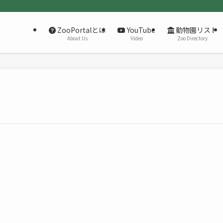
ZooPortalとは
YouTube
動物園リスト
About Us
Video
Zoo Directory