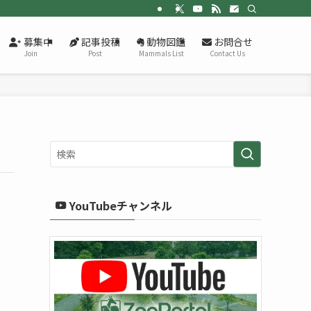
募集中
記事投稿
動物図鑑
お問合せ
Join
Post
Mammals List
Contact Us
YouTubeチャンネル