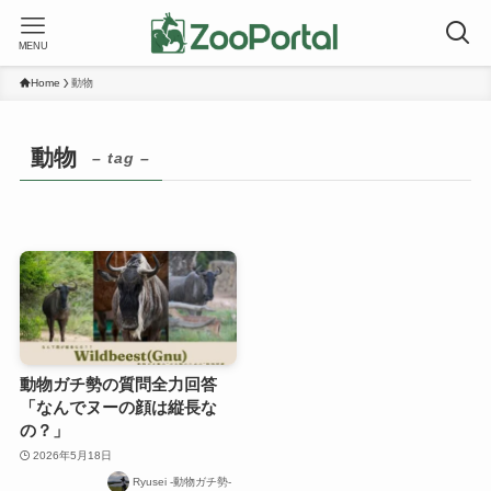
MENU
Home
動物
動物
– tag –
動物ガチ勢の質問全力回答
「なんでヌーの顔は縦長な
の？」
2026年5月18日
Ryusei -動物ガチ勢-