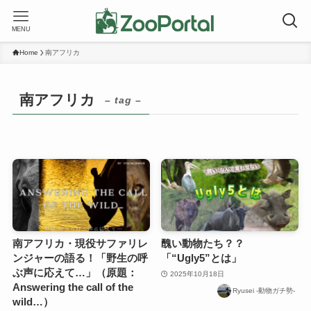
MENU
Home
南アフリカ
南アフリカ
– tag –
南アフリカ・現役サファリレ
醜い動物たち？？
ンジャーの語る！「野生の呼
「“Ugly5”とは」
ぶ声に応えて…」（原題：
2025年10月18日
Answering the call of the
Ryusei -動物ガチ勢-
wild…）