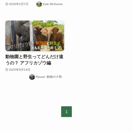
2026年2月7日
Kyle McGarvie
動物園と野生ってどんだけ違
うの？ アフリカゾウ編
2025年9月14日
Ryusei -動物ガチ勢-
1