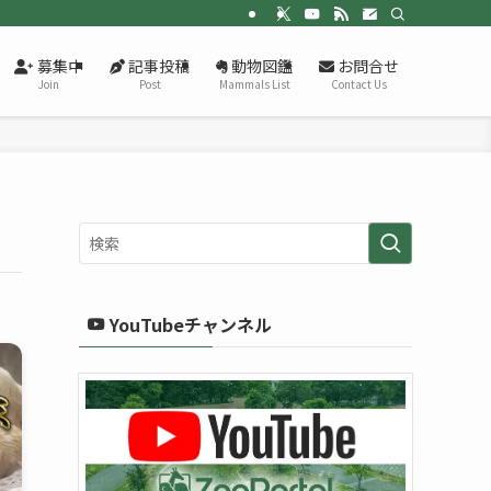
募集中
記事投稿
動物図鑑
お問合せ
Join
Post
Mammals List
Contact Us
YouTubeチャンネル