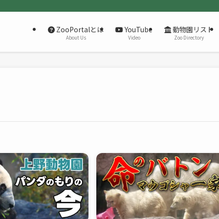
ZooPortalとは
YouTube
動物園リスト
About Us
Video
Zoo Directory