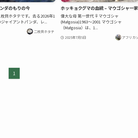
パンダのもりの今
ホッキョクグマの血統 – マウゴシャ一
枚貝ホタテです。去る2026年1
偉大な母 第一世代 ♀マウゴシャ
ジャイアントパンダ、レ...
(Małgosia)1963〜2001 マウゴシャ
（Małgosia）は、1...
二枚貝ホタテ
2025年7月5日
アフリカ
1