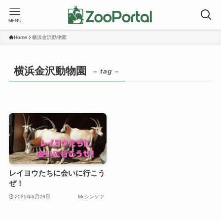
MENU
Home
横浜金沢動物園
横浜金沢動物園
– tag –
レイヨウたちに会いに行こう
ぜ！
2025年6月28日
Mr.シンゲツ