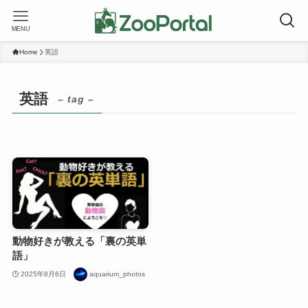
MENU
Home
英語
英語
– tag –
動物好きが教える「裏の英単
語」
2025年8月6日
aquarium_photos