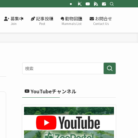
募集中
記事投稿
動物図鑑
お問合せ
Join
Post
Mammals List
Contact Us
YouTubeチャンネル