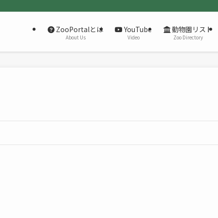
ZooPortalとは
YouTube
動物園リスト
About Us
Video
Zoo Directory