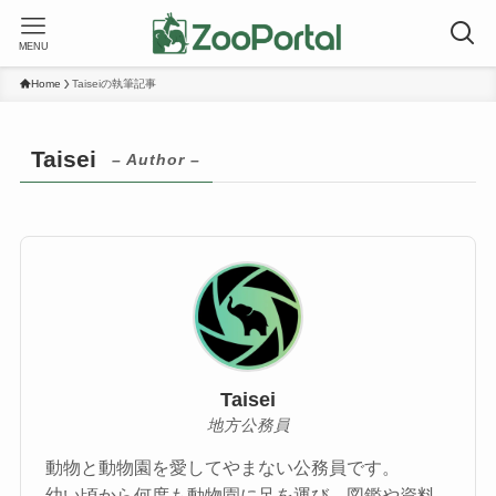
MENU
Home
Taiseiの執筆記事
Taisei
– Author –
Taisei
地方公務員
動物と動物園を愛してやまない公務員です。
幼い頃から何度も動物園に足を運び、図鑑や資料