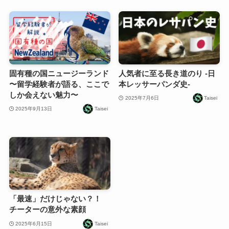
固有種の国ニュージーランド
人気者に至る長き道のり -日
〜留学経験者が語る、ここで
本レッサーパンダ史-
しか会えない魅力〜
2025年7月6日
Taisei
2025年9月13日
Taisei
「最速」だけじゃない？！
チーターの意外な素顔
2025年6月15日
Taisei