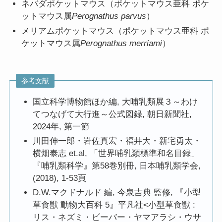
ネバダポケットマウス（ポケットマウス亜科 ポケ
ットマウス属
Perognathus parvus
）
メリアムポケットマウス（ポケットマウス亜科 ポ
ケットマウス属
Perognathus merriami
）
参考文献
国立科学博物館ほか編, 大哺乳類展３～わけ
てつなげて大行進～公式図録, 朝日新聞社,
2024年, 第一節
川田伸一郎・岩佐真宏・福井大・新宅勇太・
横畑泰志 et.al, 「世界哺乳類標準和名目録」
『哺乳類科学』第58巻別冊, 日本哺乳類学会,
(2018), 1-53頁
D.W.マクドナルド 編, 今泉吉典 監修, 『小型
草食獣 動物大百科 5』平凡社<小型草食獣 :
リス・ネズミ・ビーバー・ヤマアラシ・ウサ