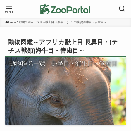
MENU
Home
動物図鑑～アフリカ獣上目 長鼻目・(テチス獣類)海牛目・管歯目～
動物図鑑～アフリカ獣上目 長鼻目・(テ
チス獣類)海牛目・管歯目～