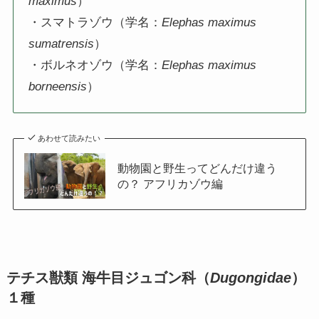
maximus
）
・スマトラゾウ（学名：
Elephas maximus
sumatrensis
）
・ボルネオゾウ（学名：
Elephas maximus
borneensis
）
あわせて読みたい
動物園と野生ってどんだけ違う
の？ アフリカゾウ編
テチス獣類 海牛目ジュゴン科（
Dugongidae
）
１種