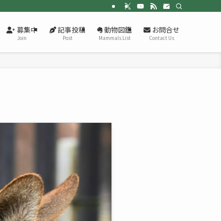
募集中
記事投稿
動物図鑑
お問合せ
Join
Post
Mammals List
Contact Us