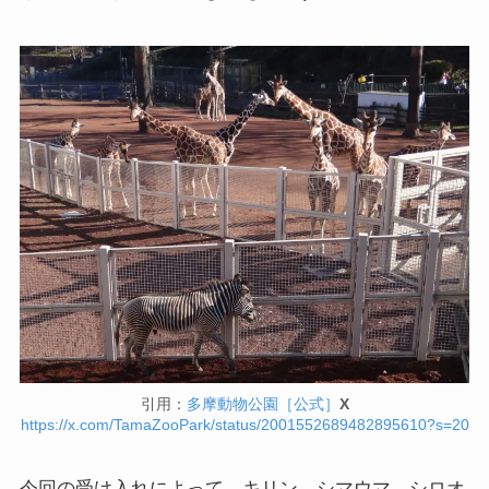
引用：
多摩動物公園［公式］
X
https://x.com/TamaZooPark/status/2001552689482895610?s=20
今回の受け入れによって、キリン、シマウマ、シロオ