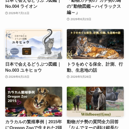
日本で会えるどうぶつ図鑑｜
「動物ガチ勢の“ガチ勢の為
No.004 ライオン
の”動物図鑑～ハイラックス
編～」
2026年7月11日
2026年6月23日
日本で会えるどうぶつ図鑑｜
トラをめぐる保全、計測、行
No.003 ユキヒョウ
動、生息地の話
2026年6月15日
2026年5月26日
カラカルの繁殖事例｜2015年
動物ガチ勢の質問全力回答
にOregon Zooで生まれた2頭
「なんでヌーの顔は縦長な