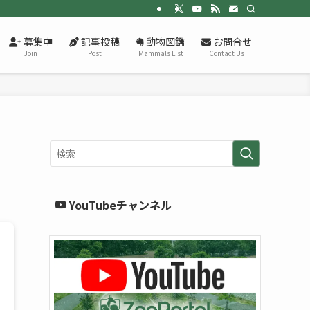
募集中
記事投稿
動物図鑑
お問合せ
Join
Post
Mammals List
Contact Us
YouTubeチャンネル