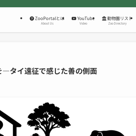
ZooPortalとは
YouTube
動物園リスト
About Us
Video
Zoo Directory
を―タイ遠征で感じた善の側面